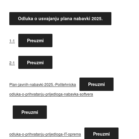
Odluka o usvajanju plana nabavki 2025.
Preuzmi
1-1
Preuzmi
2-1
Preuzmi
Plan-javnih-nabavki-2025.-Politehnicka
odluka-o-prihvatanju-prijedloga-nabavka-softvera
Preuzmi
Preuzmi
odluka-o-prihvatanju-prijedloga-IT-oprema