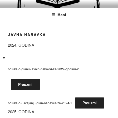
Idi
JU SREDNJA POLITEHNIČKA
Obrazovanje
na
ŠKOLA MOSTAR
Meni
sadržaj
JAVNA NABAVKA
2024. GODINA
odluka-o-planu-javnih-nabavki-za-2024-godinu-2
Preuzmi
Preuzmi
odluka-o-usvajanju-plan-nabavke-za-2024-1
2025. GODINA