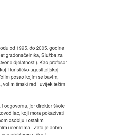
iodu od 1995. do 2005. godine
inet gradonačelnika, Služba za
štvene djelatnosti). Kao profesor
 i turističko-ugostiteljskoj
Volim posao kojim se bavim,
volim timski rad i uvijek težim
a i odgovorna, jer direktor škole
ovodilac, koji mora pokazivati
om osoblju i ostalim
mim učenicima . Zato je dobro
e sve probleme u školi.