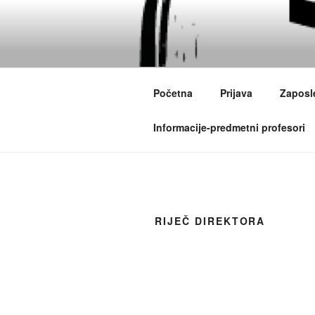
Idi
na
JU SREDNJ
sadržaj
Obrazovanje
Početna
Prijava
Zaposl
Informacije-predmetni profesori
RIJEČ DIREKTORA