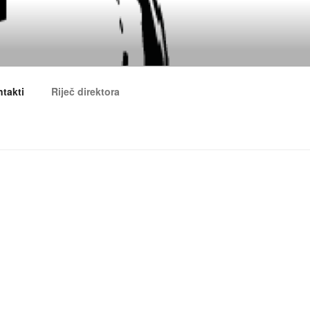
OLA MOSTAR
takti
Riječ direktora