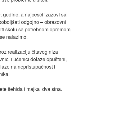
 godine, a najčešći izazovi sa
poboljšati odgojno – obrazovni
remiti školu sa potrebnom opremom
 se nalazimo.
oz realizaciju čitavog niza
vnici i učenici dolaze opušteni,
ilaze na nepristupačnost i
nika.
jete šehida i majka dva sina.