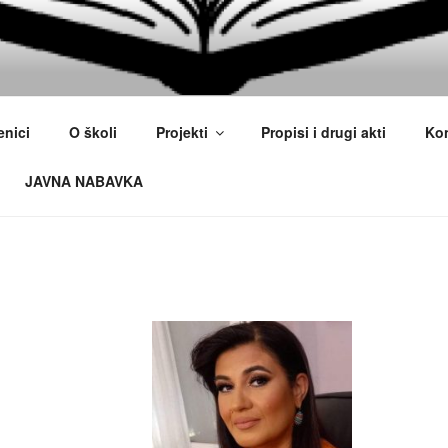
A POLITEHNIČKA ŠK
enici
O školi
Projekti
Propisi i drugi akti
Kon
JAVNA NABAVKA