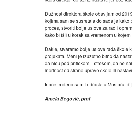
Dužnost direktora škole obavljam od 2019.
kojima sam se susretala do sada je kako 
proces, stvoriti bolje uslove za rad i op
kako bi išli u korak sa vremenom u kojem
Dakle, stvaramo bolje uslove rada škole kr
projekata. Meni je izuzetno bitno da nasta
da nisu pod pritiskom i stresom, da ne na
inertnost od strane uprave škole ili nastav
Inače, rođena sam i odrasla u Mostaru, di
Amela Begović, prof