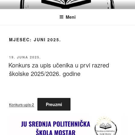
Idi
JU SREDNJA POLITEHNIČKA
Obrazovanje
na
ŠKOLA MOSTAR
Meni
sadržaj
MJESEC:
JUNI 2025.
OBJAVLJENO
19. JUNA 2025.
Konkurs za upis učenika u prvi razred
školske 2025/2026. godine
Preuzmi
Konkurs-upis-2