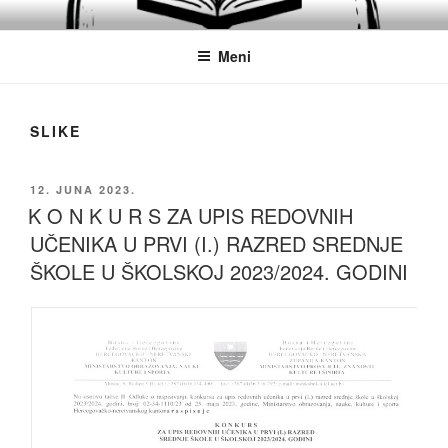
Idi
JU SREDNJA POLITEHNIČKA
Obrazovanje
na
ŠKOLA MOSTAR
Meni
sadržaj
SLIKE
OBJAVLJENO
12. JUNA 2023.
K O N K U R S ZA UPIS REDOVNIH
UČENIKA U PRVI (I.) RAZRED SREDNJE
ŠKOLE U ŠKOLSKOJ 2023/2024. GODINI