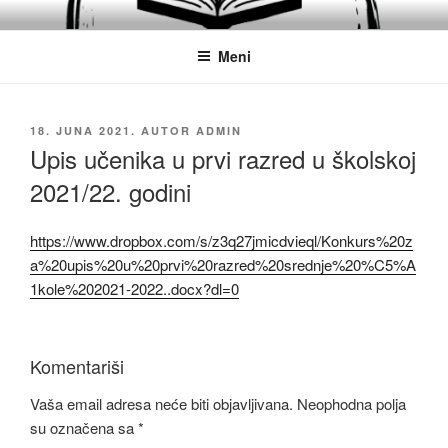
Idi
JU SREDNJA POLITEHNIČKA
Obrazovanje
na
ŠKOLA MOSTAR
Meni
sadržaj
OBJAVLJENO
18. JUNA 2021.
AUTOR
ADMIN
Upis učenika u prvi razred u školskoj
2021/22. godini
https://www.dropbox.com/s/z3q27jmicdvieql/Konkurs%20z
a%20upis%20u%20prvi%20razred%20srednje%20%C5%A
1kole%202021-2022..docx?dl=0
Komentariši
Vaša email adresa neće biti objavljivana.
Neophodna polja
su označena sa
*