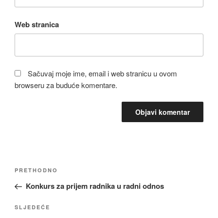
Web stranica
Sačuvaj moje ime, email i web stranicu u ovom
browseru za buduće komentare.
Navigacija
Prethodni
PRETHODNO
članaka
članak:
Konkurs za prijem radnika u radni odnos
Sljedeća
SLJEDEĆE